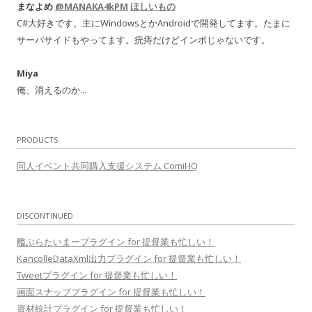
まなよめ
@MANAKA4kPM
ほしいもの
C#大好きです。主にWindowsとかAndroidで開発してます。たまに
サーバサイドもやってます。疣痔だけどインポじゃないです。
Miya
俺、消えるのか...
PRODUCTS
同人イベント共同購入支援システム ComiHQ
DISCONTINUED
艦ぶらたいまープラグイン for 提督業も忙しい！
KancolleDataXml出力プラグイン for 提督業も忙しい！
Tweetプラグイン for 提督業も忙しい！
画面スナッププラグイン for 提督業も忙しい！
資材統計プラグイン for 提督業も忙しい！