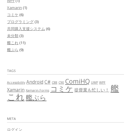
WPF
(1)
Xamarin
(1)
コミケ
(6)
プログラミング
(3)
共同購入支援システム
(6)
未分類
(3)
艦これ
(11)
艦ぶら
(9)
TAGS
ComiHQ
Android
C#
Accessibility
C88
C90
UWP
WPF
艦
コミケ
Xamarin
提督業も忙しい！
Xamarin.Forms
これ
艦ぶら
META
ログイン