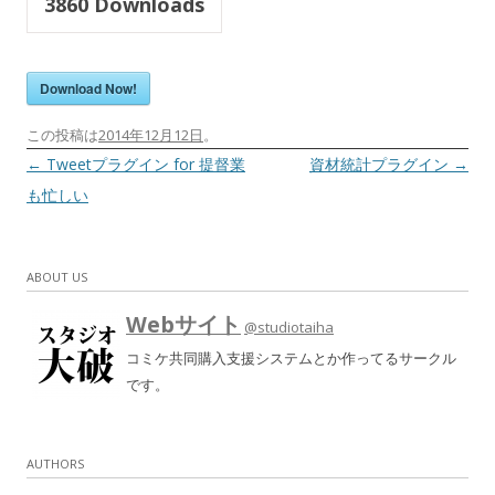
3860
Downloads
Download Now!
この投稿は
2014年12月12日
。
投稿ナビゲーション
←
Tweetプラグイン for 提督業
資材統計プラグイン
→
も忙しい
ABOUT US
Webサイト
@studiotaiha
コミケ共同購入支援システムとか作ってるサークル
です。
AUTHORS