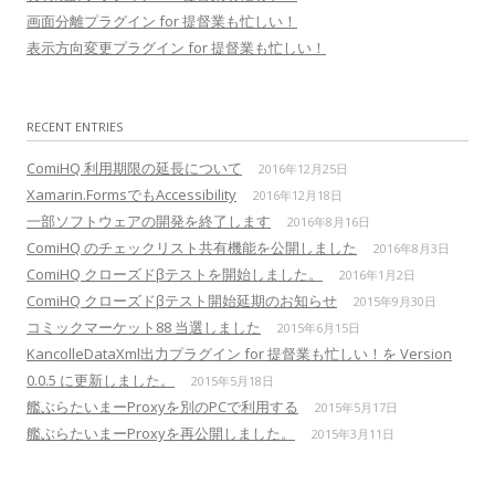
画面分離プラグイン for 提督業も忙しい！
表示方向変更プラグイン for 提督業も忙しい！
RECENT ENTRIES
ComiHQ 利用期限の延長について
2016年12月25日
Xamarin.FormsでもAccessibility
2016年12月18日
一部ソフトウェアの開発を終了します
2016年8月16日
ComiHQ のチェックリスト共有機能を公開しました
2016年8月3日
ComiHQ クローズドβテストを開始しました。
2016年1月2日
ComiHQ クローズドβテスト開始延期のお知らせ
2015年9月30日
コミックマーケット88 当選しました
2015年6月15日
KancolleDataXml出力プラグイン for 提督業も忙しい！を Version
0.0.5 に更新しました。
2015年5月18日
艦ぶらたいまーProxyを別のPCで利用する
2015年5月17日
艦ぶらたいまーProxyを再公開しました。
2015年3月11日