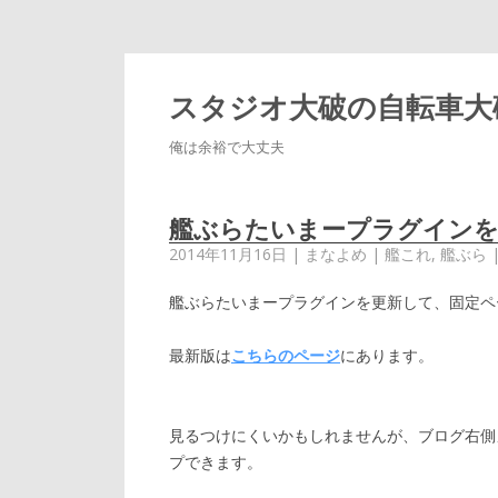
スタジオ大破の自転車大
俺は余裕で大丈夫
艦ぶらたいまープラグインを
2014年11月16日
|
まなよめ
|
艦これ
,
艦ぶら
艦ぶらたいまープラグインを更新して、固定ペ
最新版は
こちらのページ
にあります。
見るつけにくいかもしれませんが、ブログ右側
プできます。