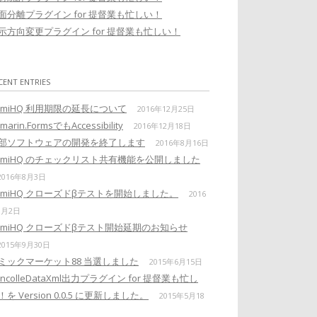
面分離プラグイン for 提督業も忙しい！
示方向変更プラグイン for 提督業も忙しい！
CENT ENTRIES
omiHQ 利用期限の延長について
2016年12月25日
marin.FormsでもAccessibility
2016年12月18日
部ソフトウェアの開発を終了します
2016年8月16日
omiHQ のチェックリスト共有機能を公開しました
2016年8月3日
omiHQ クローズドβテストを開始しました。
2016
1月2日
omiHQ クローズドβテスト開始延期のお知らせ
2015年9月30日
ミックマーケット88 当選しました
2015年6月15日
ancolleDataXml出力プラグイン for 提督業も忙し
！を Version 0.0.5 に更新しました。
2015年5月18