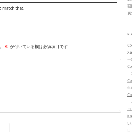
画
t match that.
表
RE
C
。
※
が付いている欄は必須項目です
Xa
一
C
C
年
C
コ
K
い
日