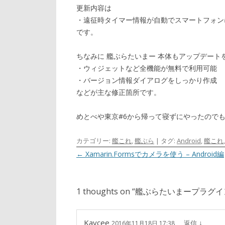
更新内容は
・遠征時タイマー情報が自動でスマートフォン
です。
ちなみに 艦ぶらたいまー 本体もアップデート
・ウィジェットなど全機能が無料で利用可能
・バージョン情報ダイアログをしっかり作成
などが主な修正箇所です。
めとべや東京#6から帰って寝ずにやったので
カテゴリー:
艦これ
,
艦ぶら
| タグ:
Android
,
艦これ
投稿ナビゲーション
←
Xamarin.Formsでカメラを使う – Android編
1 thoughts on “
艦ぶらたいまープラグイ
Kaycee
↓
返信
2016年11月18日 17:38