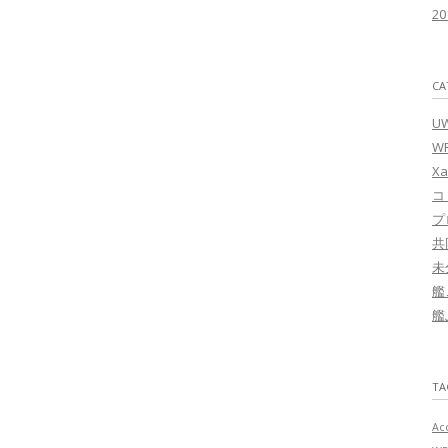
2
CA
U
W
Xa
コ
プ
共
未
艦
艦
TA
Acc