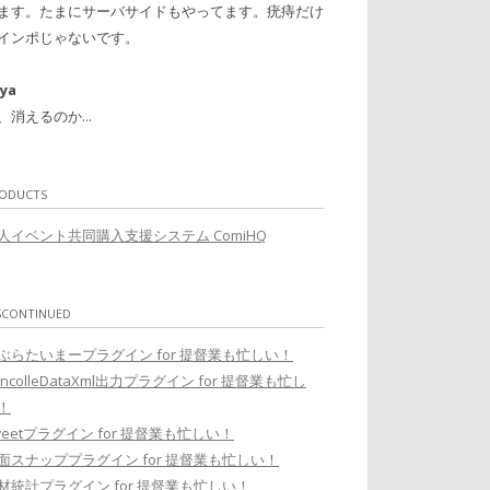
ます。たまにサーバサイドもやってます。疣痔だけ
インポじゃないです。
ya
、消えるのか...
ODUCTS
人イベント共同購入支援システム ComiHQ
SCONTINUED
ぶらたいまープラグイン for 提督業も忙しい！
ancolleDataXml出力プラグイン for 提督業も忙し
！
weetプラグイン for 提督業も忙しい！
面スナッププラグイン for 提督業も忙しい！
材統計プラグイン for 提督業も忙しい！