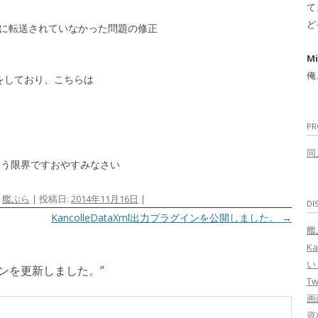
て
ど
に転送されていなかった問題の修正
Mi
俺
をしており、こちらは
PR
同
もう限界ですおやすみなさい
,
艦ぶら
| 投稿日:
2014年11月16日
|
DI
KancolleDataXml出力プラグインを公開しました。
→
艦
K
い
ンを更新しました。
”
T
画
資