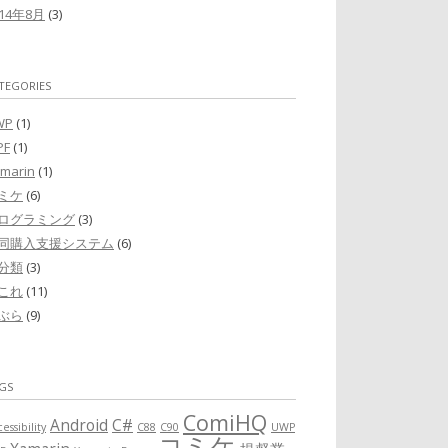
014年8月
(3)
TEGORIES
WP
(1)
PF
(1)
marin
(1)
ミケ
(6)
ログラミング
(3)
同購入支援システム
(6)
分類
(3)
これ
(11)
ぶら
(9)
GS
ComiHQ
Android
C#
essibility
C88
C90
UWP
コミケ