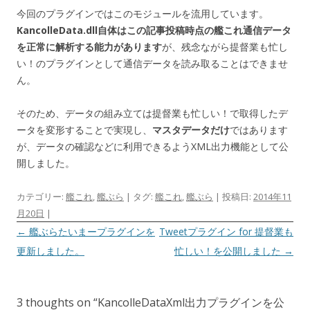
今回のプラグインではこのモジュールを流用しています。
KancolleData.dll自体はこの記事投稿時点の艦これ通信データ
を正常に解析する能力があります
が、残念ながら提督業も忙し
い！のプラグインとして通信データを読み取ることはできませ
ん。
そのため、データの組み立ては提督業も忙しい！で取得したデ
ータを変形することで実現し、
マスタデータだけ
ではあります
が、データの確認などに利用できるようXML出力機能として公
開しました。
カテゴリー:
艦これ
,
艦ぶら
| タグ:
艦これ
,
艦ぶら
| 投稿日:
2014年11
月20日
|
投稿ナビゲーション
←
艦ぶらたいまープラグインを
Tweetプラグイン for 提督業も
更新しました。
忙しい！を公開しました
→
3 thoughts on “
KancolleDataXml出力プラグインを公