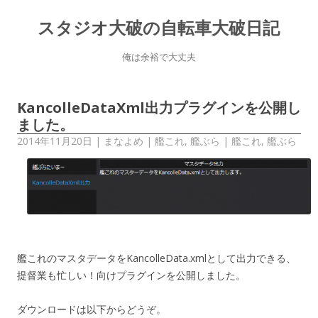
スタジオ大破の自転車大破日記
俺は余裕で大丈夫
KancolleDataXml出力プラグインを公開し
ました。
2014年11月20日
|
まなよめ
|
艦これ
,
艦ぶら
|
艦これ
,
艦ぶら
艦これのマスタデータをKancolleData.xmlとして出力できる、
提督業も忙しい！向けプラグインを公開しました。
ダウンロードは以下からどうぞ。