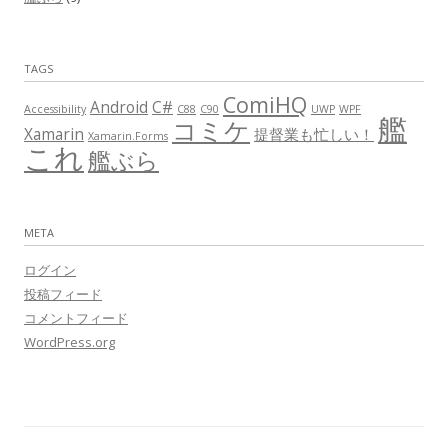
TAGS
ComiHQ
Android
C#
Accessibility
C88
C90
UWP
WPF
艦
コミケ
Xamarin
提督業も忙しい！
Xamarin.Forms
これ
艦ぶら
META
ログイン
投稿フィード
コメントフィード
WordPress.org