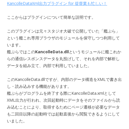
KancolleDataXml出力プラグイン for 提督業も忙しい！
ここからはプラグインについて簡単な説明です。
このプラグインは元々スタジオ大破で公開していた「艦ぶら」
という艦これ専用ブラウザのモジュールを保守しつつ利用して
います。
艦ぶらではこの
KancolleData.dll
というモジュールに艦これか
らの通信レスポンスデータを丸投げして、それを内部で解析し
データを組み立て、内部で利用していました。
このKancolleData.dllですが、内部のデータ構造をXMLで書き出
し・読み込みする機能があります。
艦ぶらがプログラムを終了する際にKancolleData.xmlとして
XML出力が行われ、次回起動時にデータをそのファイルから読
み込むことにより、取得するためにページ遷移が必要なデータ
も二回目以降の起動時では起動直後から閲覧できるようにして
いました。