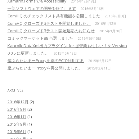
Xamarin.FormsでもAccessibility
2016年12月18日
一部ソフトウェアの開発を終了します
2016年8月16日
ComiHQ のチェックリスト共有機能を公開しました
2016年8月3日
ComiHQ クローズドβテストを開始しました。
2016年1月2日
ComiHQ クローズドβテスト開始延期のお知らせ
2015年9月30日
コミックマーケット88 当選しました
2015年6月15日
KancolleDataXml出力プラグイン for 提督業も忙しい！を Version
0.0.5 に更新しました。
2015年5月18日
艦ぶらたいまーProxyを別のPCで利用する
2015年5月17日
艦ぶらたいまーProxyを再公開しました。
2015年3月11日
ARCHIVES
2016年12月
(2)
2016年8月
(2)
2016年1月
(1)
2015年9月
(1)
2015年6月
(1)
2015年5月
(2)